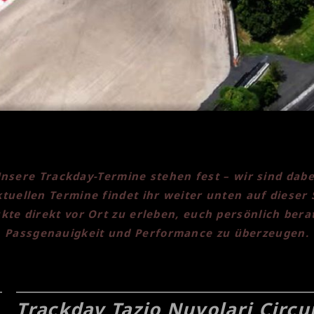
nsere Trackday-Termine stehen fest – wir sind dabe
ktuellen Termine findet ihr weiter unten auf dieser 
kte direkt vor Ort zu erleben, euch persönlich bera
Passgenauigkeit und Performance zu überzeugen.
Trackday Tazio Nuvolari Circui