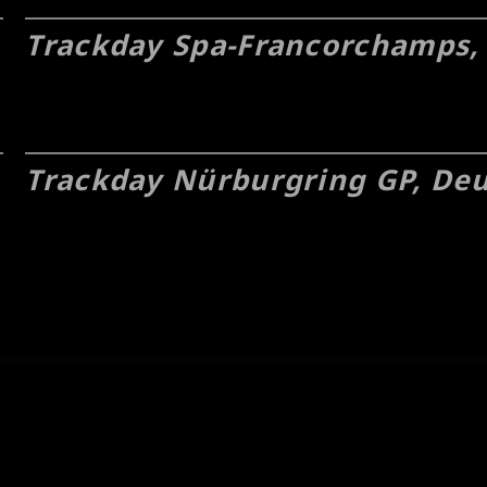
Trackday Spa-Francorchamps,
Trackday Nürburgring GP, De
akt
Performance Design