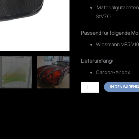
Materialgutachten
StVZO
Passend für folgende Mod
Wiesmann MF5 V1
Lieferumfang:
Carbon-Airbox
IN DEN WARENK