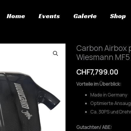
Home
Events
Galerie
Shop
Carbon Airbox 
Carbon
Wiesmann MF5 
Airbox
passend
CHF
7,799.00
für
Wiesmann
Vorteile im Überblick:
MF5
Made in Germany
V10
Optimierte Ansaug
Menge
Ca. 30PS und Dreh
Gutachten/ ABE: