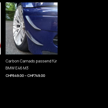
isspanne:
Preisspanne:
1,799.00
CHF649.00
bis
2,949.00
CHF749.00
Carbon Carnads passend für
BMW E46 M3
CHF
649.00
–
CHF
749.00