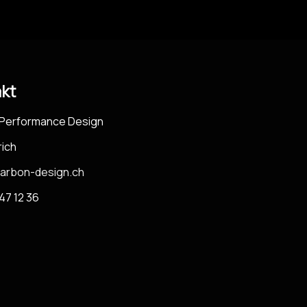
kt
Performance Design
rich
arbon-design.ch
47 12 36