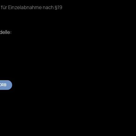
 für Einzelabnahme nach §19
elle:
0
ORB