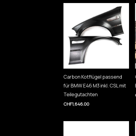
Carbon Kotflügel passend
für BMW E46 M3 inkl. CSL mit
Teilegutachten
CHF
1,646.00