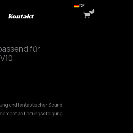
DE
Kontakt
EN
passend für
V10
ung und fantastischer Sound
moment an Leitungssteigung.