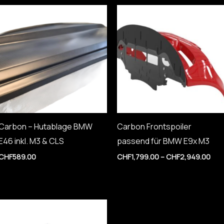
Pre
CHF
bis
CHF
Carbon – Hutablage BMW
Carbon Frontspoiler
E46 inkl. M3 & CLS
passend für BMW E9x M3
CHF
589.00
CHF
1,799.00
–
CHF
2,949.00
Preisspanne:
CHF449.00
bis