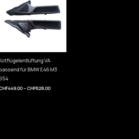
CHF628.00
Kotflügelentlüftung VA
passend für BMW E46 M3
S54
CHF
449.00
–
CHF
628.00